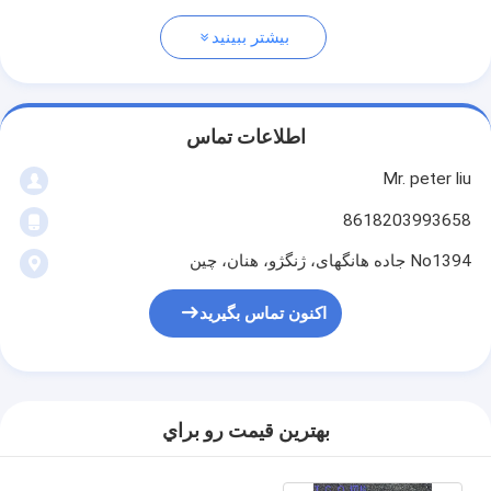
بیشتر ببینید
اطلاعات تماس
Mr. peter liu
8618203993658
No1394 جاده هانگهای، ژنگژو، هنان، چین
اکنون تماس بگیرید
بهترين قيمت رو براي