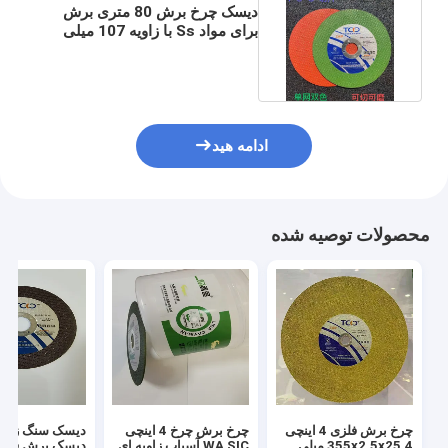
دیسک چرخ برش 80 متری برش
برای مواد Ss با زاویه 107 میلی
متری دیسک چرخ برش
ادامه هید
محصولات توصیه شده
چرخ برش فلزی 4 اینچی
چرخ برش چرخ 4 اینچی
دیسک سنگ زنی 
355x2.5x25.4 میلی
WA SIC آسیاب زاویه ای
دیسک برش فلز س