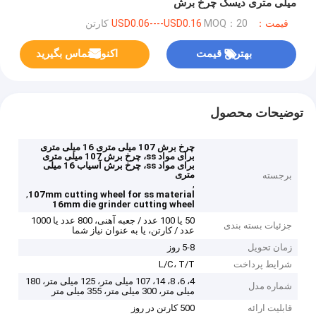
میلی متری دیسک چرخ برش
قیمت：USD0.06----USD0.16
MOQ：20 کارتن
بهترین قیمت
اکنون تماس بگیرید
توضیحات محصول
چرخ برش 107 میلی متری 16 میلی متری
برای مواد ss، چرخ برش 107 میلی متری
برای مواد ss، چرخ برش آسیاب 16 میلی
متری
برجسته
,
,
107mm cutting wheel for ss material
16mm die grinder cutting wheel
50 یا 100 عدد / جعبه آهنی، 800 عدد یا 1000
جزئیات بسته بندی
عدد / کارتن، یا به عنوان نیاز شما
زمان تحویل
5-8 روز
شرایط پرداخت
L/C، T/T
4، 6، 8، 14، 107 میلی متر، 125 میلی متر، 180
شماره مدل
میلی متر، 300 میلی متر، 355 میلی متر
قابلیت ارائه
500 کارتن در روز