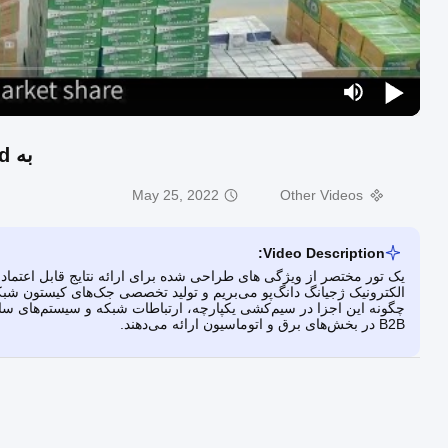
به Zhengzhou Shuangli Abrasive Co ltd خوش آمدید
May 25, 2022
Other Videos
Video Description:
یک تور مختصر از ویژگی های طراحی شده برای ارائه نتایج قابل اعتماد ر
الکترونیک ژجیانگ دانگ‌پو می‌بریم و تولید تخصصی جک‌های کیستون شبکه،
چگونه این اجزا در سیم‌کشی یکپارچه، ارتباطات شبکه و سیستم‌های ساخ
B2B در بخش‌های برق و اتوماسیون ارائه می‌دهند.